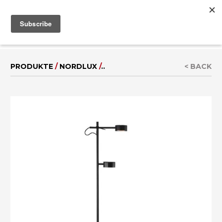
MENU
IT
|
EN
PRODUKTE
/
NORDLUX
/
..
< BACK