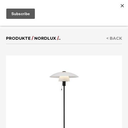
MENU
IT
|
EN
PRODUKTE
/
NORDLUX
/
..
< BACK