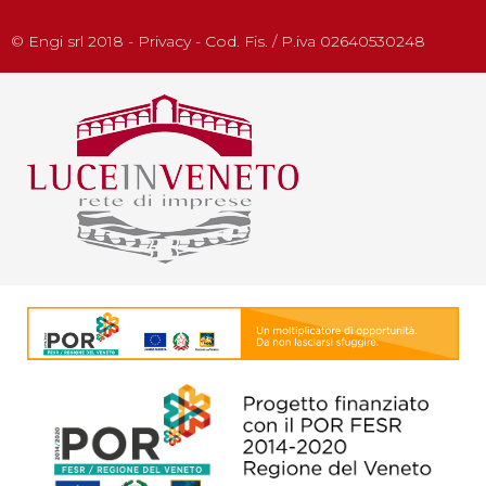
© Engi srl 2018 - Privacy - Cod. Fis. / P.iva 02640530248