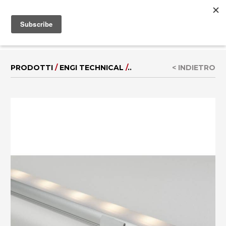
MENU
EN
|
DE
PRODOTTI
/
ENGI TECHNICAL
/
..
< INDIETRO