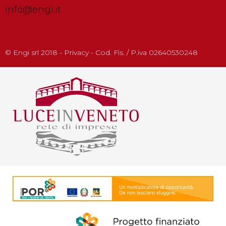
info@engi.it
© Engi srl 2018 - Privacy - Cod. Fis. / P.iva 02640530248