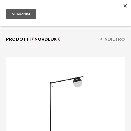
MENU
EN
|
DE
PRODOTTI
/
NORDLUX
/
..
< INDIETRO