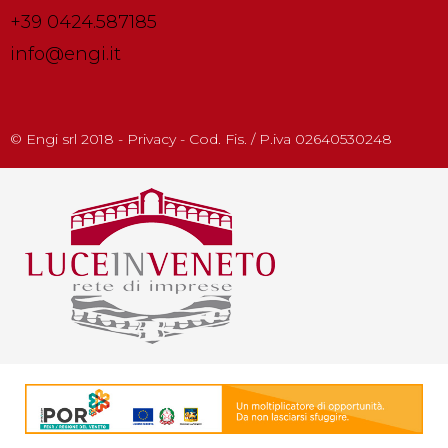
+39 0424.587185
info@engi.it
© Engi srl 2018 - Privacy - Cod. Fis. / P.iva 02640530248