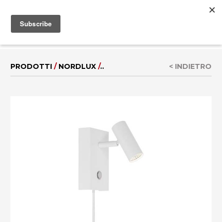
MENU
EN
|
DE
PRODOTTI
/
NORDLUX
/
..
< INDIETRO