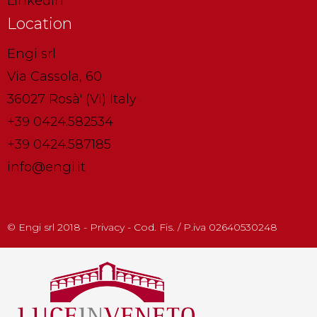
Linkedin
Location
Engi srl
Via Cassola, 60
36027 Rosà' (VI) Italy
+39 0424.582534
+39 0424.587185
info@engi.it
© Engi srl 2018 - Privacy - Cod. Fis. / P.iva 02640530248